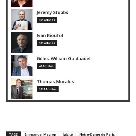
Jeremy Stubbs
351 Articles
Ivan Rioufol
301 Articles
Gilles-William Goldnadel
40 Articles
Thomas Morales
1018 Articles
TAGS
Emmanuel Macron
laïcité
Notre-Dame de Paris