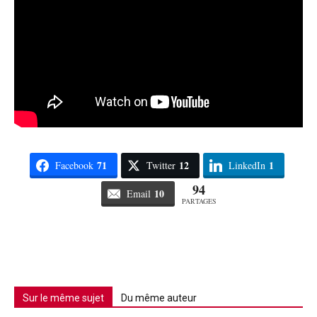
71
12
1
Facebook
Twitter
LinkedIn
94
10
Email
PARTAGES
Sur le même sujet
Du même auteur