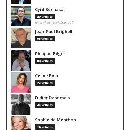
Cyril Bennasar
231 Articles
https://bennasarlaffranchi.fr
Jean-Paul Brighelli
817 Articles
Philippe Bilger
806 Articles
Céline Pina
273 Articles
Didier Desrimais
403 Articles
Sophie de Menthon
116 Articles