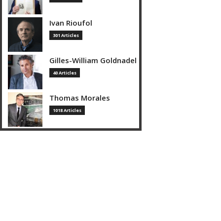
Ivan Rioufol
301 Articles
Gilles-William Goldnadel
40 Articles
Thomas Morales
1018 Articles