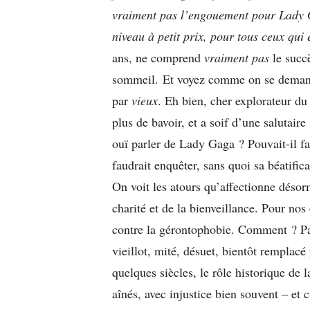
vraiment pas l’engouement pour Lady G
niveau à petit prix, pour tous ceux qui
ans, ne comprend
vraiment
pas
le succè
sommeil. Et voyez comme on se demande
par
vieux
. Eh bien, cher explorateur du 
plus de bavoir, et a soif d’une salutaire
ouï parler de Lady Gaga ? Pouvait-il fai
faudrait enquêter, sans quoi sa béatific
On voit les atours qu’affectionne désorm
charité et de la bienveillance. Pour nos 
contre la gérontophobie. Comment ? Par 
vieillot, mité, désuet, bientôt remplacé
quelques siècles, le rôle historique de l
aînés, avec injustice bien souvent – et c