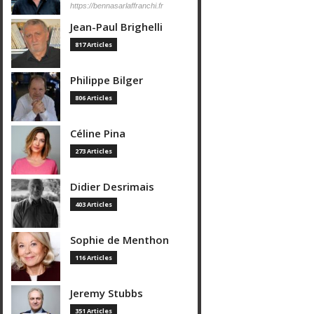
https://bennasarlaffranchi.fr
Jean-Paul Brighelli
817 Articles
Philippe Bilger
806 Articles
Céline Pina
273 Articles
Didier Desrimais
403 Articles
Sophie de Menthon
116 Articles
Jeremy Stubbs
351 Articles