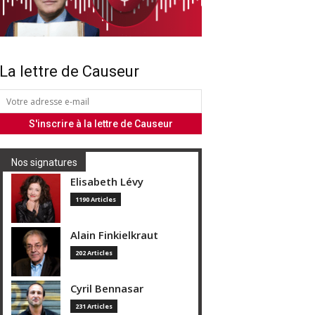
La lettre de Causeur
Nos signatures
Elisabeth Lévy
1190 Articles
Alain Finkielkraut
202 Articles
Cyril Bennasar
231 Articles