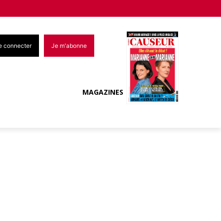
e connecter
Je m'abonne
MAGAZINES