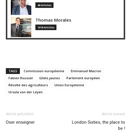
40 Articles
Thomas Morales
1018 Articles
TAGS
Commission européenne
Emmanuel Macron
Fabien Roussel
Gilets jaunes
Parlement européen
Révolte des agriculteurs
Union Européenne
Ursula von der Leyen
Article précédent
Article suivant
Oser enseigner
London Sixties, the place to
be !