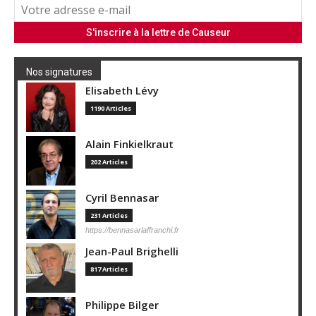
Nos signatures
Elisabeth Lévy
1190 Articles
Alain Finkielkraut
202 Articles
Cyril Bennasar
231 Articles
https://bennasarlaffranchi.fr
Jean-Paul Brighelli
817 Articles
Philippe Bilger