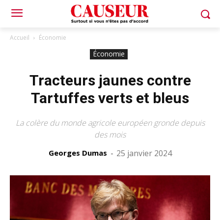
Accueil
Économie
Économie
Tracteurs jaunes contre
Tartuffes verts et bleus
La colère du monde agricole européen gronde depuis
des mois
Georges Dumas
-
25 janvier 2024