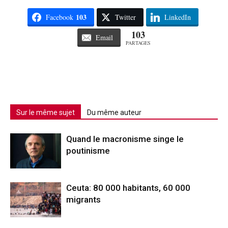
103
Facebook
Twitter
LinkedIn
103
Email
PARTAGES
Sur le même sujet
Du même auteur
Quand le macronisme singe le
poutinisme
Ceuta: 80 000 habitants, 60 000
migrants