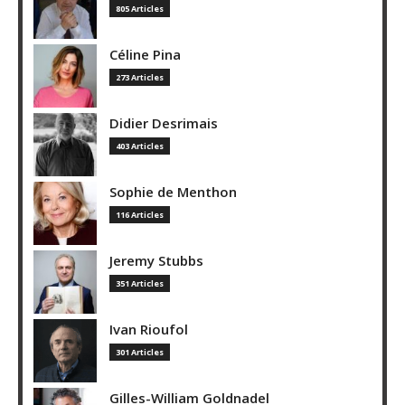
805 Articles
Céline Pina
273 Articles
Didier Desrimais
403 Articles
Sophie de Menthon
116 Articles
Jeremy Stubbs
351 Articles
Ivan Rioufol
301 Articles
Gilles-William Goldnadel