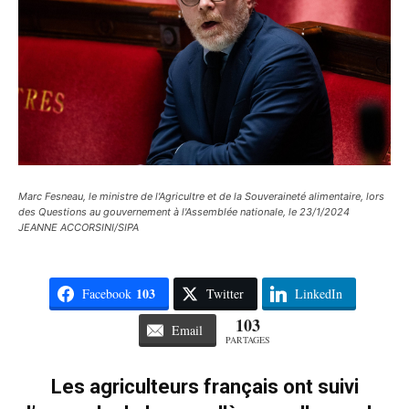
Marc Fesneau, le ministre de l'Agricultre et de la Souveraineté alimentaire, lors
des Questions au gouvernement à l'Assemblée nationale, le 23/1/2024
JEANNE ACCORSINI/SIPA
103
Facebook
Twitter
LinkedIn
103
Email
PARTAGES
Les agriculteurs français ont suivi