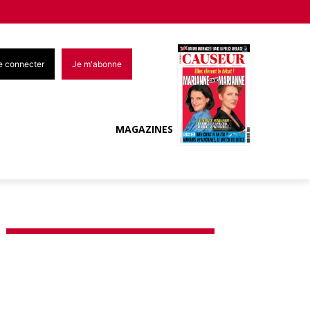
e connecter
Je m'abonne
MAGAZINES