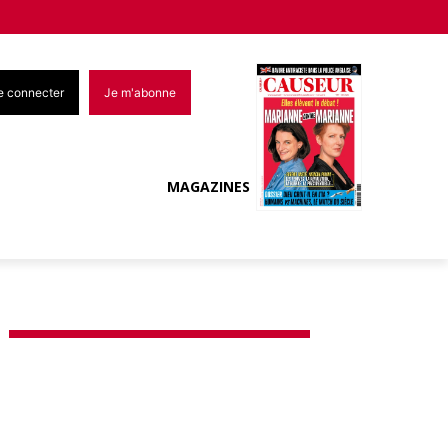
e connecter
Je m'abonne
MAGAZINES