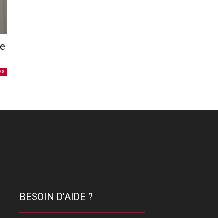
te
38
BESOIN D'AIDE ?