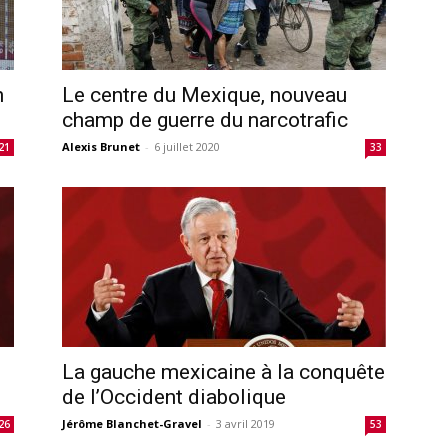
n
Le centre du Mexique, nouveau
champ de guerre du narcotrafic
Alexis Brunet
-
6 juillet 2020
21
33
La gauche mexicaine à la conquête
de l’Occident diabolique
Jérôme Blanchet-Gravel
-
3 avril 2019
26
53