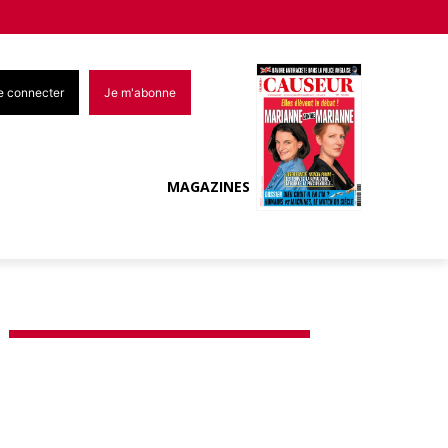
e connecter
Je m'abonne
MAGAZINES