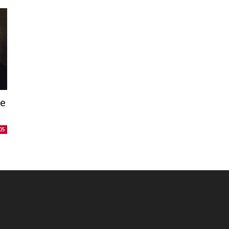
ue
05