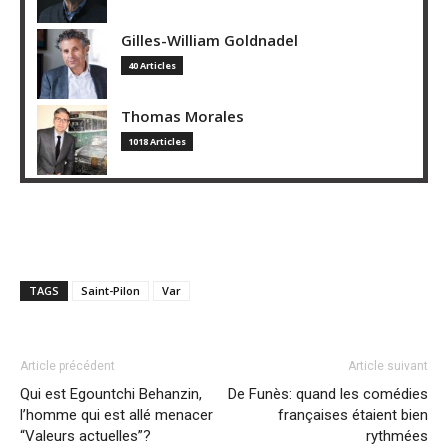
Gilles-William Goldnadel
40 Articles
Thomas Morales
1018 Articles
TAGS
Saint-Pilon
Var
Article précédent
Article suivant
Qui est Egountchi Behanzin,
De Funès: quand les comédies
l’homme qui est allé menacer
françaises étaient bien
“Valeurs actuelles”?
rythmées