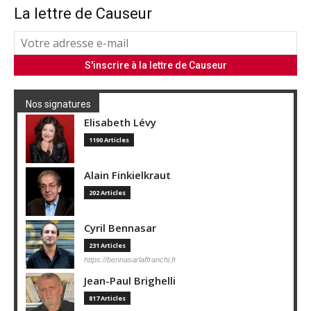
La lettre de Causeur
Nos signatures
Elisabeth Lévy
1190 Articles
Alain Finkielkraut
202 Articles
Cyril Bennasar
231 Articles
https://bennasarlaffranchi.fr
Jean-Paul Brighelli
817 Articles