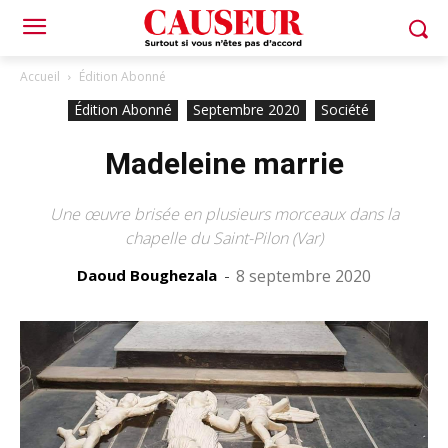
Accueil
Édition Abonné
Édition Abonné
Septembre 2020
Société
Madeleine marrie
Une œuvre brisée en plusieurs morceaux dans la
chapelle du Saint-Pilon (Var)
Daoud Boughezala
-
8 septembre 2020