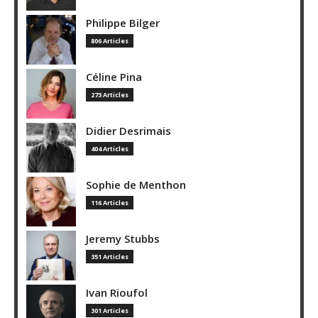
Philippe Bilger
806 Articles
Céline Pina
273 Articles
Didier Desrimais
404 Articles
Sophie de Menthon
116 Articles
Jeremy Stubbs
351 Articles
Ivan Rioufol
301 Articles