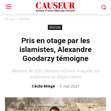
Accueil
Monde
Monde
Pris en otage par les
islamistes, Alexandre
Goodarzy témoigne
Membre de SOS Chrétiens d'Orient, il raconte son
expérience au Moyen-Orient
Cécile Miège
-
5 mai 2021