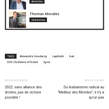
40 Articles
Thomas Morales
1018 Articles
TAGS
Alexandre Goodarzy
captivité
Irak
SOS Chrétiens d'Orient
Syrie
Article précédent
Article suivant
2022: sans alliance des
Du lesbianisme radical au
droites, pas de victoire
“Meilleur des Mondes”, il n’y a
possible !
qu’un pas