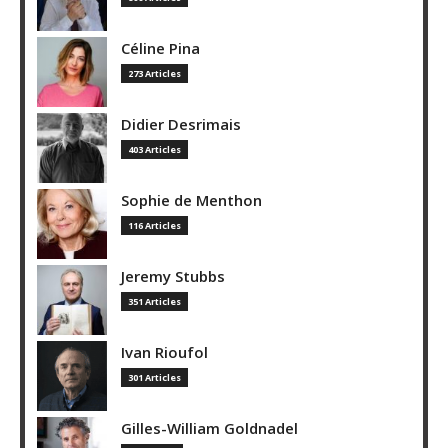
Céline Pina
273 Articles
Didier Desrimais
403 Articles
Sophie de Menthon
116 Articles
Jeremy Stubbs
351 Articles
Ivan Rioufol
301 Articles
Gilles-William Goldnadel