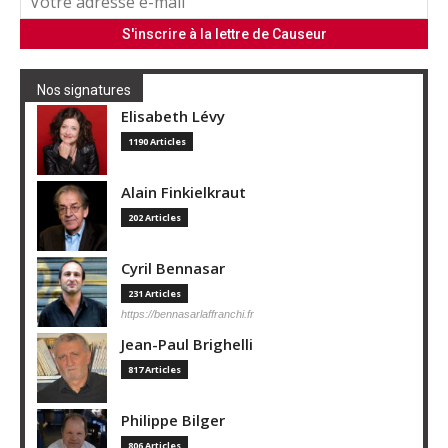
Nos signatures
Elisabeth Lévy
1190 Articles
Alain Finkielkraut
202 Articles
Cyril Bennasar
231 Articles
https://bennasarlaffranchi.fr
Jean-Paul Brighelli
817 Articles
Philippe Bilger
806 Articles