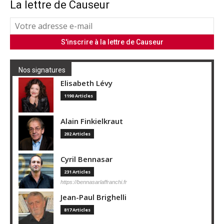
La lettre de Causeur
Nos signatures
Elisabeth Lévy
1190 Articles
Alain Finkielkraut
202 Articles
Cyril Bennasar
231 Articles
https://bennasarlaffranchi.fr
Jean-Paul Brighelli
817 Articles