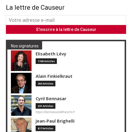
La lettre de Causeur
Nos signatures
Elisabeth Lévy
1190 Articles
Alain Finkielkraut
202 Articles
Cyril Bennasar
231 Articles
https://bennasarlaffranchi.fr
Jean-Paul Brighelli
817 Articles