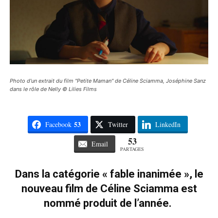
Photo d'un extrait du film "Petite Maman" de Céline Sciamma, Joséphine Sanz
dans le rôle de Nelly © Lilies Films
53
Facebook
Twitter
LinkedIn
53
Email
PARTAGES
Dans la catégorie « fable inanimée », le
nouveau film de Céline Sciamma est
nommé produit de l’année.