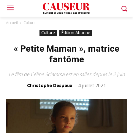
Accueil
Culture
Culture
Édition Abonné
« Petite Maman », matrice
fantôme
Le film de Céline Sciamma est en salles depuis le 2 juin
Christophe Despaux
-
4 juillet 2021