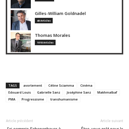
Gilles-William Goldnadel
40 Articles
Thomas Morales
1018 Articles
TAGS
avortement
Céline Sciamma
Cinéma
Edouard Louis
Gabrielle Sanz
Joséphine Sanz
Makhmalbaf
PMA
Progressisme
transhumanisme
Article précédent
Article suivant
J’ai compris Schopenhauer à
Êtes-vous prêt pour le