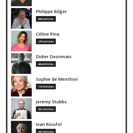
Philippe Bilger
806 Articles
Céline Pina
273 Articles
Didier Desrimais
404 Articles
Sophie de Menthon
116 Articles
Jeremy Stubbs
351 Articles
Ivan Rioufol
301 Articles