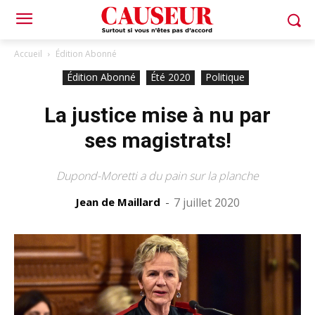
Accueil
Édition Abonné
Édition Abonné
Été 2020
Politique
La justice mise à nu par
ses magistrats!
Dupond-Moretti a du pain sur la planche
Jean de Maillard
-
7 juillet 2020