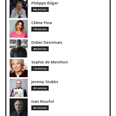
Philippe Bilger
806 Articles
Céline Pina
273 Articles
Didier Desrimais
404 Articles
Sophie de Menthon
116 Articles
Jeremy Stubbs
351 Articles
Ivan Rioufol
301 Articles