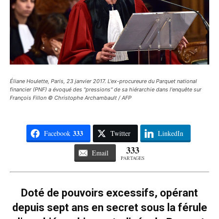
Éliane Houlette, Paris, 23 janvier 2017. L'ex-procureure du Parquet national
financier (PNF) a évoqué des "pressions" de sa hiérarchie dans l'enquête sur
François Fillon © Christophe Archambault / AFP
333
Facebook
Twitter
LinkedIn
333
Email
PARTAGES
Doté de pouvoirs excessifs, opérant
depuis sept ans en secret sous la férule