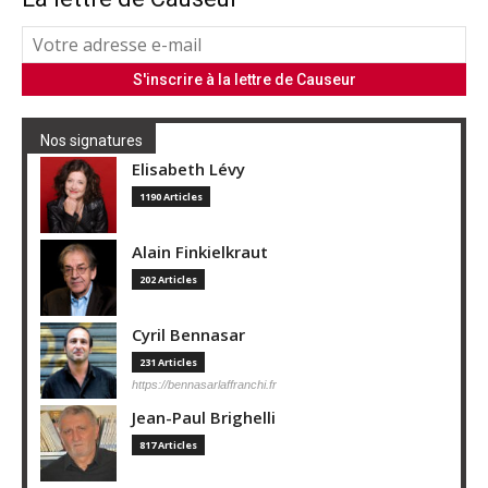
Nos signatures
Elisabeth Lévy
1190 Articles
Alain Finkielkraut
202 Articles
Cyril Bennasar
231 Articles
https://bennasarlaffranchi.fr
Jean-Paul Brighelli
817 Articles