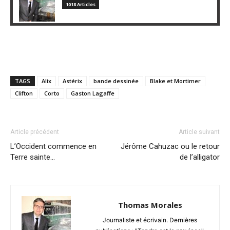
1018 Articles
TAGS
Alix
Astérix
bande dessinée
Blake et Mortimer
Clifton
Corto
Gaston Lagaffe
Article précédent
Article suivant
L’Occident commence en
Jérôme Cahuzac ou le retour
Terre sainte…
de l’alligator
Thomas Morales
Journaliste et écrivain. Dernières