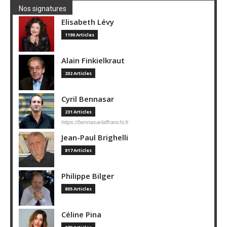
Nos signatures
Elisabeth Lévy
1190 Articles
Alain Finkielkraut
202 Articles
Cyril Bennasar
231 Articles
https://bennasarlaffranchi.fr
Jean-Paul Brighelli
817 Articles
Philippe Bilger
805 Articles
Céline Pina