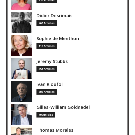
273 Articles
Didier Desrimais
403 Articles
Sophie de Menthon
116 Articles
Jeremy Stubbs
351 Articles
Ivan Rioufol
300 Articles
Gilles-William Goldnadel
40 Articles
Thomas Morales