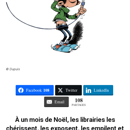
© Dupuis
108
Facebook
Twitter
LinkedIn
108
Email
PARTAGES
À un mois de Noël, les librairies les
chérissent, les exposent, les empilent et