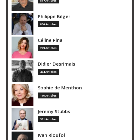
817 Articles
Philippe Bilger
806 Articles
Céline Pina
273 Articles
Didier Desrimais
404 Articles
Sophie de Menthon
116 Articles
Jeremy Stubbs
351 Articles
Ivan Rioufol