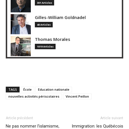
301 Articles
Gilles-William Goldnadel
40 Articles
Thomas Morales
1019 Articles
TAGS
École
Education nationale
nouvelles activités périscolaires
Vincent Peillon
Article précédent
Article suivant
Ne pas nommer l’islamisme,
Immigration: les Québécois