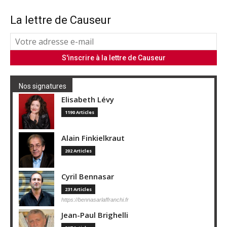
La lettre de Causeur
Nos signatures
Elisabeth Lévy
1190 Articles
Alain Finkielkraut
202 Articles
Cyril Bennasar
231 Articles
https://bennasarlaffranchi.fr
Jean-Paul Brighelli