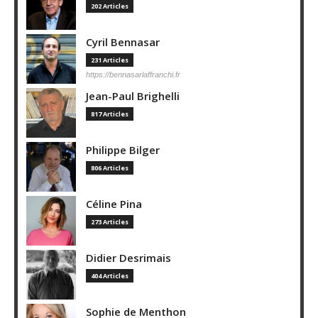
202 Articles
Cyril Bennasar
231 Articles
https://bennasarlaffranchi.fr
Jean-Paul Brighelli
817 Articles
Philippe Bilger
806 Articles
Céline Pina
273 Articles
Didier Desrimais
404 Articles
Sophie de Menthon