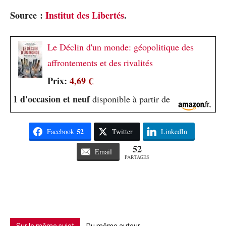
Source :
Institut des Libertés
.
Le Déclin d'un monde: géopolitique des
affrontements et des rivalités
Prix:
4,69 €
1 d'occasion et neuf
disponible à partir de
52
Facebook
Twitter
LinkedIn
52
Email
PARTAGES
Sur le même sujet
Du même auteur