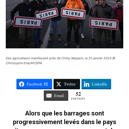
Des agriculteurs manifestent près de Chilly-Mazarin, le 31 janvier 2024 ©
Christophe Ena/AP/SIPA
52
Facebook
Twitter
LinkedIn
52
Email
PARTAGES
Alors que les barrages sont
progressivement levés dans le pays