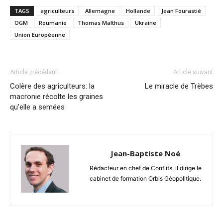
TAGS
agriculteurs
Allemagne
Hollande
Jean Fourastié
OGM
Roumanie
Thomas Malthus
Ukraine
Union Européenne
Article précédent
Article suivant
Colère des agriculteurs: la
Le miracle de Trèbes
macronie récolte les graines
qu’elle a semées
Jean-Baptiste Noé
Rédacteur en chef de Conflits, il dirige le
cabinet de formation Orbis Géopolitique.