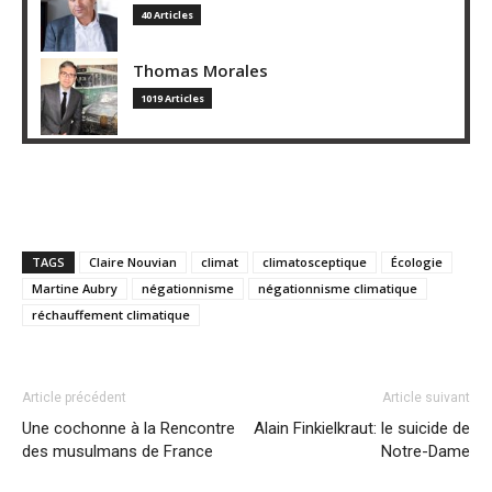
40 Articles
Thomas Morales
1019 Articles
TAGS
Claire Nouvian
climat
climatosceptique
Écologie
Martine Aubry
négationnisme
négationnisme climatique
réchauffement climatique
Article précédent
Article suivant
Une cochonne à la Rencontre
Alain Finkielkraut: le suicide de
des musulmans de France
Notre-Dame