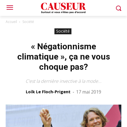
Accueil
Société
Société
« Négationnisme
climatique », ça ne vous
choque pas?
C'est la dernière invective à la mode...
Loïk Le Floch-Prigent
-
17 mai 2019