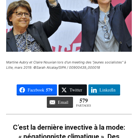
Martine Aubry et Claire Nouvian lors d'un meeting des "jeunes socialistes" à
Lille, mars 2019. ©Sarah Alcalay/SIPA / 00900439_000018
579
Facebook
Twitter
LinkedIn
579
Email
PARTAGES
C’est la dernière invective à la mode:
« négationniste climatique ». Des