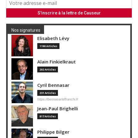
Nos signatures
Elisabeth Lévy
1190 Articles
Alain Finkielkraut
202 Articles
Cyril Bennasar
231 Articles
https://bennasarlaffranchi.fr
Jean-Paul Brighelli
817 Articles
Philippe Bilger