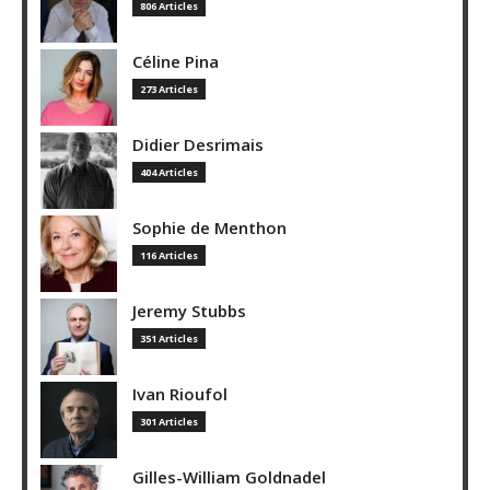
806 Articles
Céline Pina
273 Articles
Didier Desrimais
404 Articles
Sophie de Menthon
116 Articles
Jeremy Stubbs
351 Articles
Ivan Rioufol
301 Articles
Gilles-William Goldnadel