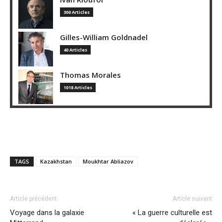
300 Articles
Gilles-William Goldnadel
40 Articles
Thomas Morales
1018 Articles
TAGS
Kazakhstan
Moukhtar Abliazov
Article précédent
Article suivant
Voyage dans la galaxie
« La guerre culturelle est