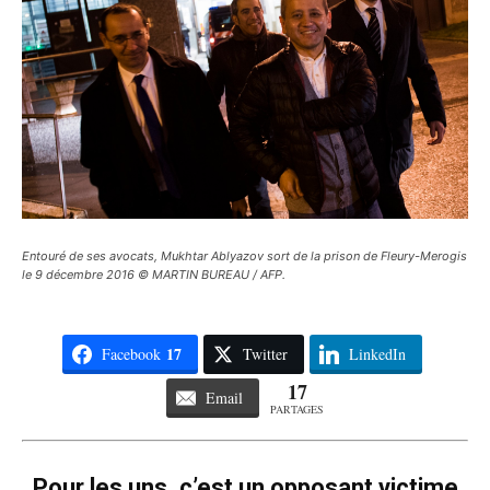
Entouré de ses avocats, Mukhtar Ablyazov sort de la prison de Fleury-Merogis
le 9 décembre 2016 © MARTIN BUREAU / AFP.
17
Facebook
Twitter
LinkedIn
17
Email
PARTAGES
Pour les uns, c’est un opposant victime