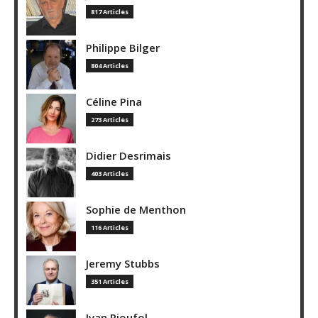
817 Articles
Philippe Bilger
804 Articles
Céline Pina
273 Articles
Didier Desrimais
403 Articles
Sophie de Menthon
116 Articles
Jeremy Stubbs
351 Articles
Ivan Rioufol