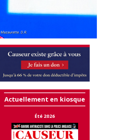
 Mazaurette. D.R.
Actuellement en kiosque
Été 2026