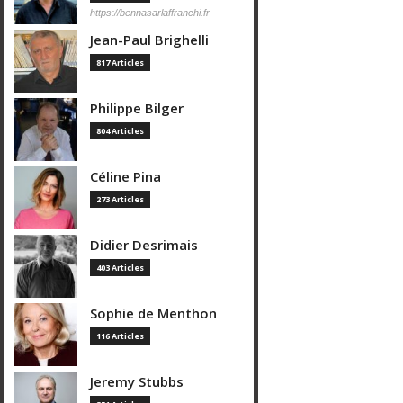
https://bennasarlaffranchi.fr
Jean-Paul Brighelli
817 Articles
Philippe Bilger
804 Articles
Céline Pina
273 Articles
Didier Desrimais
403 Articles
Sophie de Menthon
116 Articles
Jeremy Stubbs