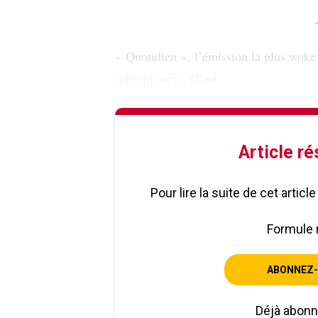
« Quotidien », l’émission la plus woke
rubrique sexe. C’est
Article r
Pour lire la suite de cet artic
Formule 
ABONNEZ-
Déjà abon