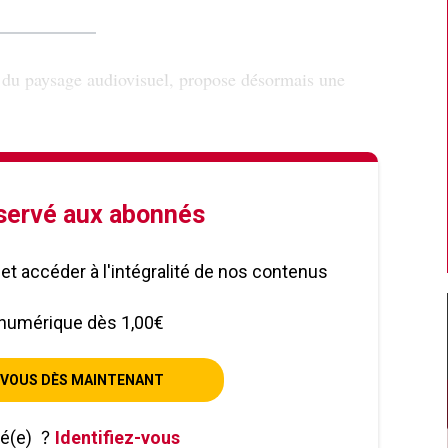
 du paysage audiovisuel, propose désormais une
éservé aux abonnés
le et accéder à l'intégralité de nos contenus
numérique dès 1,00€
VOUS DÈS MAINTENANT
né(e)
?
Identifiez-vous