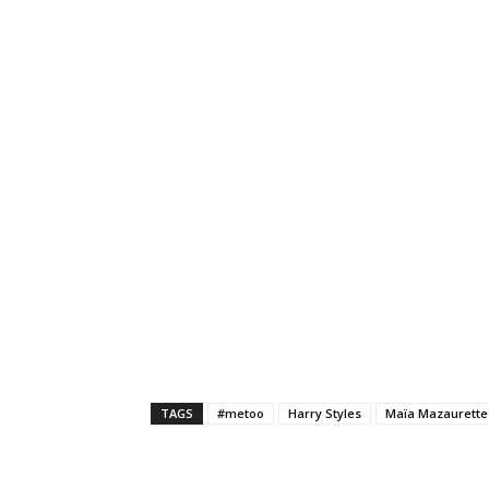
TAGS
#metoo
Harry Styles
Maïa Mazaurette