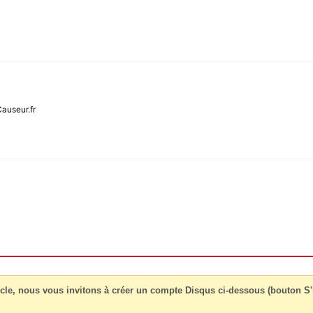
Causeur.fr
cle, nous vous invitons à créer un compte Disqus ci-dessous (bouton S'i