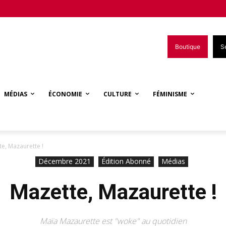
Boutique
S
MÉDIAS
ÉCONOMIE
CULTURE
FÉMINISME
e, Mazaurette !
Décembre 2021
Édition Abonné
Médias
Mazette, Mazaurette !
Maïa Mazaurette est "woke" au quotidien