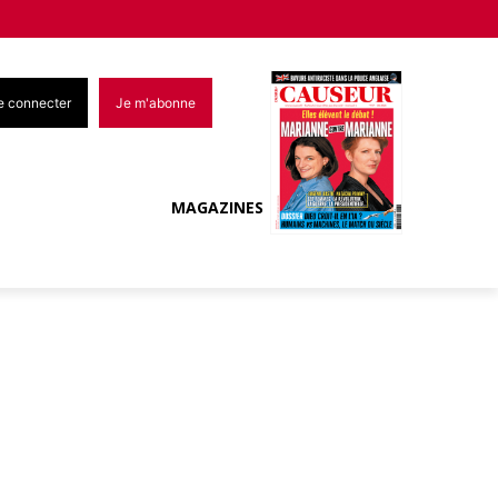
e connecter
Je m'abonne
MAGAZINES