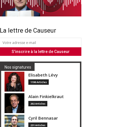
La lettre de Causeur
Nos signatures
Elisabeth Lévy
1190 Articles
Alain Finkielkraut
202 Articles
Cyril Bennasar
231 Articles