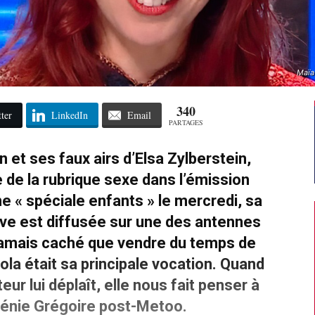
Maïa
340
ter
LinkedIn
Email
PARTAGES
 et ses faux airs d’Elsa Zylberstein,
de la rubrique sexe dans l’émission
ne « spéciale enfants » le mercredi, sa
ive est diffusée sur une des antennes
jamais caché que vendre du temps de
la était sa principale vocation. Quand
ur lui déplaît, elle nous fait penser à
énie Grégoire post-Metoo.