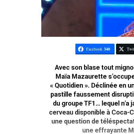
340
Facebook
Twit
Avec son blase tout mignon
Maïa Mazaurette s’occupe 
« Quotidien ». Déclinée en u
pastille faussement disrupt
du groupe TF1… lequel n’a 
cerveau disponible à Coca-Co
une question de téléspectate
une effrayante M