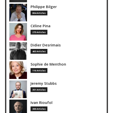
Philippe Bilger
804 Articles
Céline Pina
273 Articles
Didier Desrimais
403 Articles
Sophie de Menthon
116 Articles
Jeremy Stubbs
351 Articles
Ivan Rioufol
300 Articles