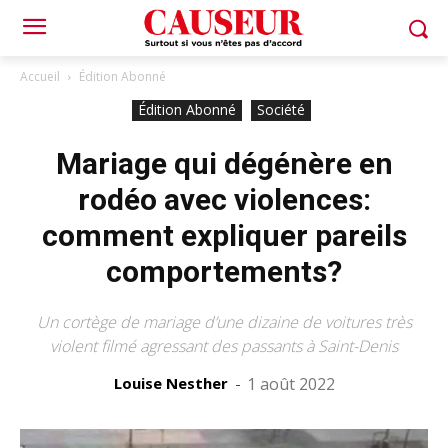
Accueil
Édition Abonné
Édition Abonné
Société
Mariage qui dégénère en
rodéo avec violences:
comment expliquer pareils
comportements?
Un cortège de mariage d’une dizaine de voitures très
violent filmé agressant des passants à Saint-Denis
Louise Nesther
-
1 août 2022