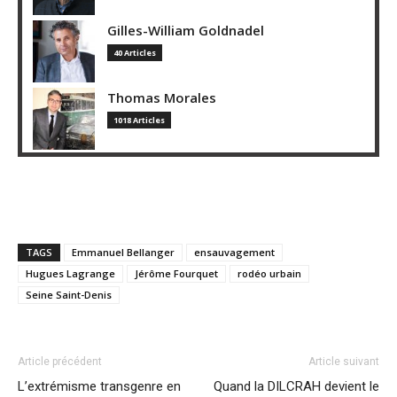
Gilles-William Goldnadel
40 Articles
Thomas Morales
1018 Articles
TAGS
Emmanuel Bellanger
ensauvagement
Hugues Lagrange
Jérôme Fourquet
rodéo urbain
Seine Saint-Denis
Article précédent
Article suivant
L’extrémisme transgenre en
Quand la DILCRAH devient le