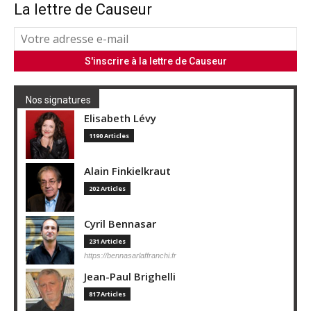
La lettre de Causeur
Nos signatures
Elisabeth Lévy
1190 Articles
Alain Finkielkraut
202 Articles
Cyril Bennasar
231 Articles
https://bennasarlaffranchi.fr
Jean-Paul Brighelli
817 Articles