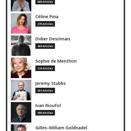
805 Articles
Céline Pina
273 Articles
Didier Desrimais
403 Articles
Sophie de Menthon
116 Articles
Jeremy Stubbs
351 Articles
Ivan Rioufol
300 Articles
Gilles-William Goldnadel