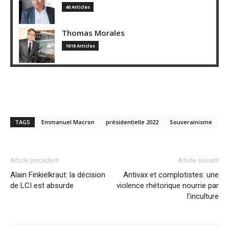
40 Articles
Thomas Morales
1018 Articles
TAGS
Emmanuel Macron
présidentielle 2022
Souverainisme
Article précédent
Article suivant
Alain Finkielkraut: la décision
Antivax et complotistes: une
de LCI est absurde
violence rhétorique nourrie par
l’inculture