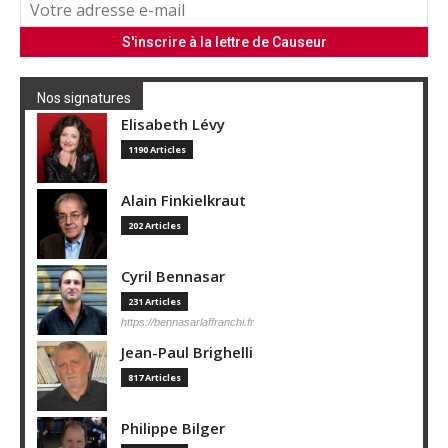
Nos signatures
Elisabeth Lévy
1190 Articles
Alain Finkielkraut
202 Articles
Cyril Bennasar
231 Articles
https://bennasarlaffranchi.fr
Jean-Paul Brighelli
817 Articles
Philippe Bilger