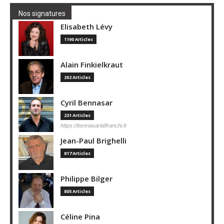
Nos signatures
Elisabeth Lévy
1190 Articles
Alain Finkielkraut
202 Articles
Cyril Bennasar
231 Articles
https://bennasarlaffranchi.fr
Jean-Paul Brighelli
817 Articles
Philippe Bilger
805 Articles
Céline Pina