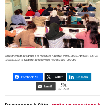
Enseignement de l'arabe à la mosquée Addawa, Paris, 2002. Auteurs : SIMON
ISABELLE/SIPA. Numéro de reportage : 00463383_000003
501
Facebook
Twitter
LinkedIn
501
Email
PARTAGES