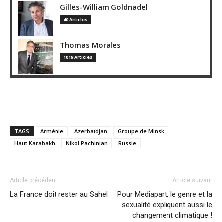
Gilles-William Goldnadel
40 Articles
Thomas Morales
1019 Articles
TAGS
Arménie
Azerbaïdjan
Groupe de Minsk
Haut Karabakh
Nikol Pachinian
Russie
Article précédent
Article suivant
La France doit rester au Sahel
Pour Mediapart, le genre et la
sexualité expliquent aussi le
changement climatique !