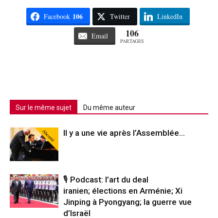
106
Facebook
Twitter
LinkedIn
106
Email
PARTAGES
Sur le même sujet
Du même auteur
Abonné
Il y a une vie après l’Assemblée…
🎙️ Podcast: l’art du deal
iranien; élections en Arménie; Xi
Jinping à Pyongyang; la guerre vue
d’Israël