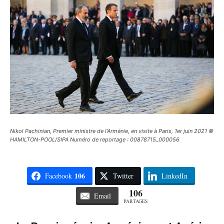
Nikol Pachinian, Premier ministre de l'Arménie, en visite à Paris, 1er juin 2021 ©
HAMILTON-POOL/SIPA Numéro de reportage : 00878715_000056
106
Facebook
Twitter
LinkedIn
106
Email
PARTAGES