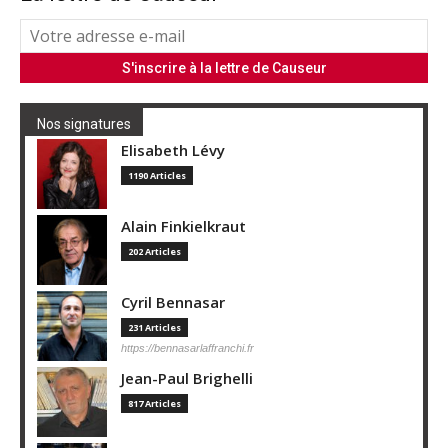
Nos signatures
Elisabeth Lévy
1190 Articles
Alain Finkielkraut
202 Articles
Cyril Bennasar
231 Articles
https://bennasarlaffranchi.fr
Jean-Paul Brighelli
817 Articles