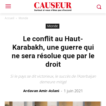
Accueil
Monde
Monde
Le conflit au Haut-
Karabakh, une guerre qui
ne sera résolue que par le
droit
Si le pays se dit victorieux, le succès de l’Azerbaïjan
demeure mitigé
Ardavan Amir-Aslani
-
1 juin 2021