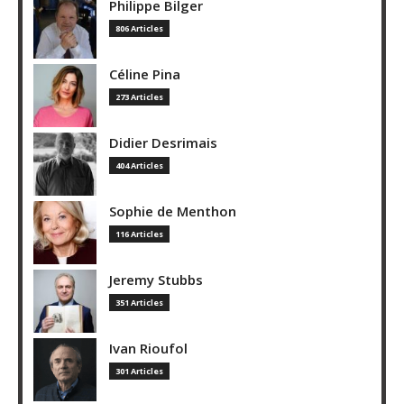
Philippe Bilger
806 Articles
Céline Pina
273 Articles
Didier Desrimais
404 Articles
Sophie de Menthon
116 Articles
Jeremy Stubbs
351 Articles
Ivan Rioufol
301 Articles