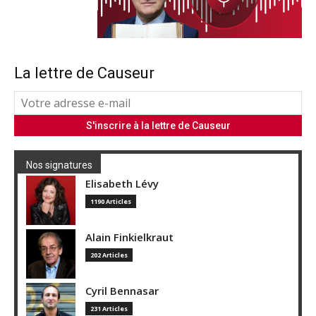
La lettre de Causeur
Nos signatures
Elisabeth Lévy
1190 Articles
Alain Finkielkraut
202 Articles
Cyril Bennasar
231 Articles