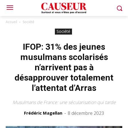
Accueil
Société
Société
IFOP: 31% des jeunes
musulmans scolarisés
n’arrivent pas à
désapprouver totalement
l’attentat d’Arras
Musulmans de France: une sécularisation qui tarde
Frédéric Magellan
-
8 décembre 2023