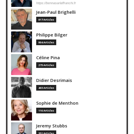
https://bennasarlaffranchi.fr
Jean-Paul Brighelli
817 Articles
Philippe Bilger
804 Articles
Céline Pina
273 Articles
Didier Desrimais
403 Articles
Sophie de Menthon
116 Articles
Jeremy Stubbs
351 Articles