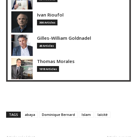
Ivan Rioufol
300 Articles
Gilles-William Goldnadel
40 Articles
Thomas Morales
1018 Articles
TAGS
abaya
Dominique Bernard
Islam
laïcité