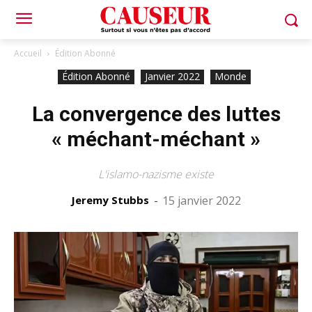
Accueil
Édition Abonné
Édition Abonné
Janvier 2022
Monde
La convergence des luttes
« méchant-méchant »
L'islamo-nazisme existe
Jeremy Stubbs
-
15 janvier 2022