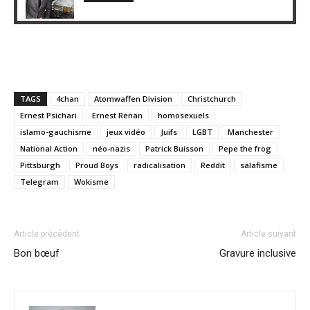
TAGS
4chan
Atomwaffen Division
Christchurch
Ernest Psichari
Ernest Renan
homosexuels
islamo-gauchisme
jeux vidéo
Juifs
LGBT
Manchester
National Action
néo-nazis
Patrick Buisson
Pepe the frog
Pittsburgh
Proud Boys
radicalisation
Reddit
salafisme
Telegram
Wokisme
Article précédent
Article suivant
Bon bœuf
Gravure inclusive