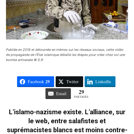
Publiée en 2016 et détournée en mèmes sur les réseaux sociaux, cette vidéo
de propagande de l'État islamique détaille les étapes pour créer chez soi une
bombe artisanale © D.R
29
Facebook
Twitter
LinkedIn
29
Email
PARTAGES
L’islamo-nazisme existe. L’alliance, sur
le web, entre salafistes et
suprémacistes blancs est moins contre-