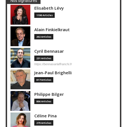
Nos signatures
Elisabeth Lévy
1190 Articles
Alain Finkielkraut
202 Articles
Cyril Bennasar
231 Articles
https://bennasarlaffranchi.fr
Jean-Paul Brighelli
817 Articles
Philippe Bilger
806 Articles
Céline Pina
273 Articles