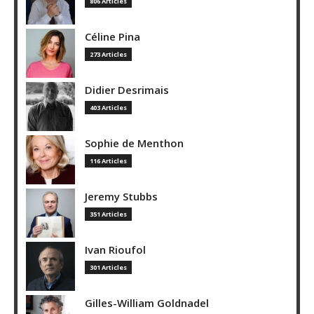
806 Articles
Céline Pina
273 Articles
Didier Desrimais
403 Articles
Sophie de Menthon
116 Articles
Jeremy Stubbs
351 Articles
Ivan Rioufol
301 Articles
Gilles-William Goldnadel