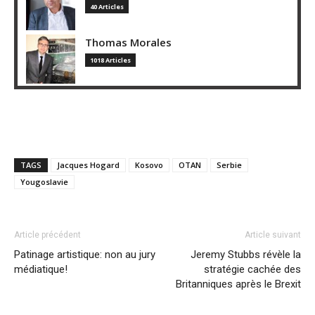
40 Articles
Thomas Morales
1018 Articles
TAGS
Jacques Hogard
Kosovo
OTAN
Serbie
Yougoslavie
Article précédent
Article suivant
Patinage artistique: non au jury
Jeremy Stubbs révèle la
médiatique!
stratégie cachée des
Britanniques après le Brexit