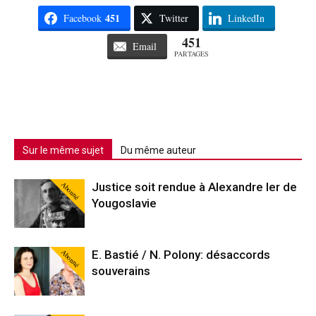
451
Facebook
Twitter
LinkedIn
451
Email
PARTAGES
Sur le même sujet
Du même auteur
Abonné
Justice soit rendue à Alexandre Ier de
Yougoslavie
Abonné
E. Bastié / N. Polony: désaccords
souverains