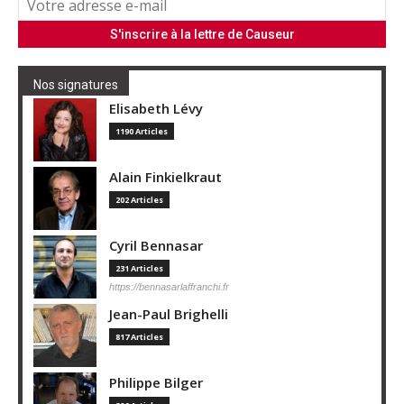
Nos signatures
Elisabeth Lévy
1190 Articles
Alain Finkielkraut
202 Articles
Cyril Bennasar
231 Articles
https://bennasarlaffranchi.fr
Jean-Paul Brighelli
817 Articles
Philippe Bilger