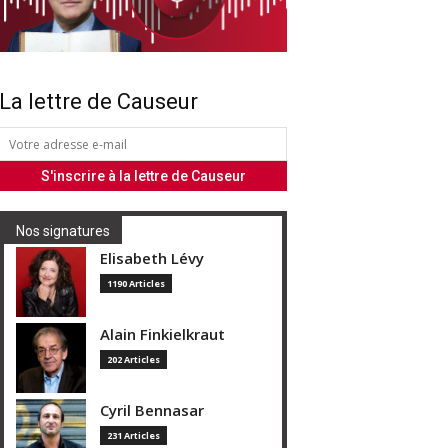
La lettre de Causeur
Nos signatures
Elisabeth Lévy
1190 Articles
Alain Finkielkraut
202 Articles
Cyril Bennasar
231 Articles