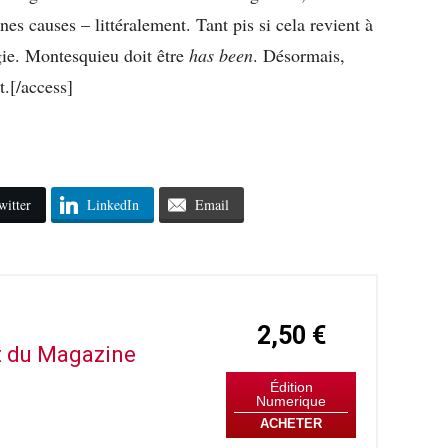
nes causes – littéralement. Tant pis si cela revient à
ogie. Montesquieu doit être
has been
. Désormais,
t.[/access]
witter
LinkedIn
Email
2,50 €
it du Magazine
Édition
Numerique
ACHETER