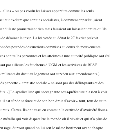
 alliés » ou pas voulu les laisser apparaître comme les seuls
saurait exclure que certains socialistes, à commencer par lui, aient
d ils ne promettaient rien mais faisaient ou laissaient croire qu’ils
 de déminer le texte. La loi votée au Sénat le 27 février prévoit
rononcées pour des destructions commises au cours de mouvements
es contre les personnes et les atteintes à une autorité publique ont été
ant par ailleurs les faucheurs d’OGM et les activistes de RESF
s militants du droit au logement ont survécu aux amendements.].
visés par cette « amnistie sociale » ne sont pas des délinquants et des
its »] Le syndicaliste qui saccage une sous-préfecture n’a rien à voir
il est sûr de sa force et de son bon droit d’avoir « tout, tout de suite
ureux. Certes. Ils ont aussi en commun la certitude d’avoir été floués.
 le métallo qui voit disparaître le monde où il vivait et qui n’a plus de
e en rage. Surtout quand on lui sert le même boniment avant chaque