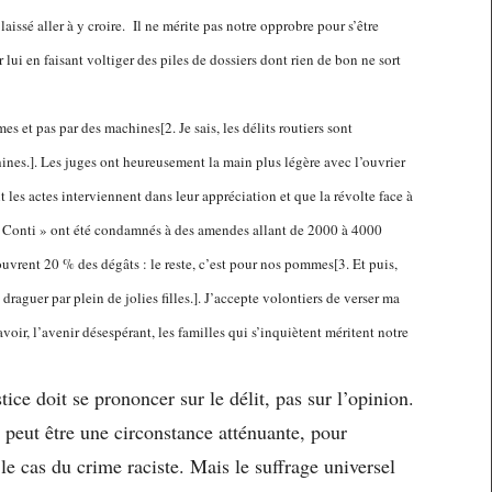
 laissé aller à y croire. Il ne mérite pas notre opprobre pour s’être
 lui en faisant voltiger des piles de dossiers dont rien de bon ne sort
s et pas par des machines[2. Je sais, les délits routiers sont
ines.]. Les juges ont heureusement la main plus légère avec l’ouvrier
t les actes interviennent dans leur appréciation et que la révolte face à
s « Conti » ont été condamnés à des amendes allant de 2000 à 4000
ouvrent 20 % des dégâts : le reste, c’est pour nos pommes[3. Et puis,
 draguer par plein de jolies filles.]. J’accepte volontiers de verser ma
 avoir, l’avenir désespérant, les familles qui s’inquiètent méritent notre
tice doit se prononcer sur le délit, pas sur l’opinion.
 peut être une circonstance atténuante, pour
le cas du crime raciste. Mais le suffrage universel