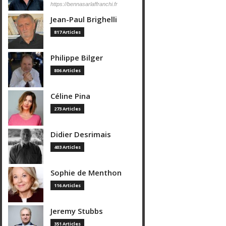
https://bennasarlaffranchi.fr
Jean-Paul Brighelli
817 Articles
Philippe Bilger
806 Articles
Céline Pina
273 Articles
Didier Desrimais
403 Articles
Sophie de Menthon
116 Articles
Jeremy Stubbs
351 Articles