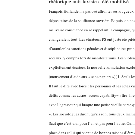
rhétorique anti-laxiste a été mobilisé.
François Hollande n’a pas osé affronter ses fougueux «
dépositaires de la souffrance ouvrière. Et puis, on ne 
mauvaise conscience en se rappelant la campagne, quan
changeraient tout. Les sénateurs PS ont juste été priés
d’annuler les sanctions pénales et disciplinaires p
sociaux, y compris lors de manifestations. Les violenc
explicitement écartées, la nouvelle formulation exclu
(mouvement d’aide aux « sans-papiers »)[ 1. Seuls le
Il faut le dire avec force : les personnes et les actes 
délits comme les autres.[access capability= »lire_ined
avec l’agresseur qui braque une petite vieille parce qu’
». Les sociologues diront qu’ils sont tous deux malhe
Sauf que c’est vrai pour l’un et pas pour l’autre. Oui,
place dans celui qui vient a de bonnes raisons d’êtr