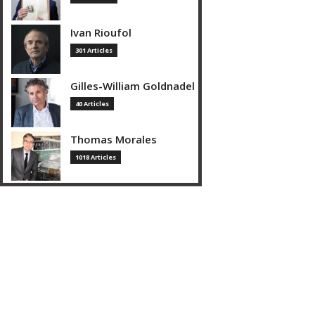
Ivan Rioufol
301 Articles
Gilles-William Goldnadel
40 Articles
Thomas Morales
1018 Articles