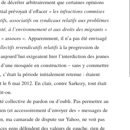
 de décréter arbitrairement que certaines opinions
itial prévoyait d’effacer
« les infractions commises
tifs, associatifs ou syndicaux relatifs aux problèmes
anté, à l’environnement et aux droits des migrants »
 « assoces ». Apparemment, il n’a pas été envisagé
ectifs revendicatifs
relatifs
à la progression de
’aujourd’hui exigeaient hier l’interdiction des jeunes
oit d’une mosquée en construction – sans y commettre
c’était la période initialement retenue : étaient
 le 6 mai 2012. En clair, contre Sarkozy, tout était
it-on.
nté collective de pardon ou d’oubli. Pas permettre au
ien (et accessoirement d’envoyer des « messages de
ain, ma camarade de dispute sur Yahoo, ne voit pas
 ces gens défendent des valeurs de gauche, rien de