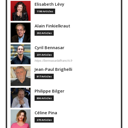
Elisabeth Lévy
1190 Articles
Alain Finkielkraut
202 Articles
Cyril Bennasar
231 Articles
https://bennasarlaffranchi.fr
Jean-Paul Brighelli
817 Articles
Philippe Bilger
806 Articles
Céline Pina
273 Articles