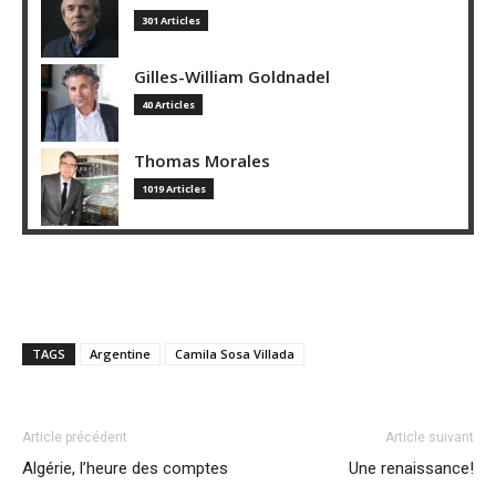
301 Articles
Gilles-William Goldnadel
40 Articles
Thomas Morales
1019 Articles
TAGS
Argentine
Camila Sosa Villada
Article précédent
Article suivant
Algérie, l’heure des comptes
Une renaissance!