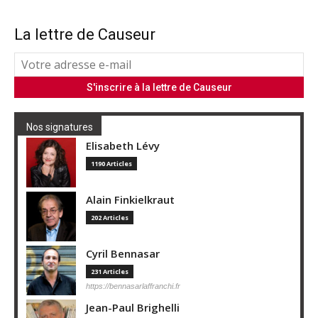
La lettre de Causeur
Nos signatures
Elisabeth Lévy
1190 Articles
Alain Finkielkraut
202 Articles
Cyril Bennasar
231 Articles
https://bennasarlaffranchi.fr
Jean-Paul Brighelli