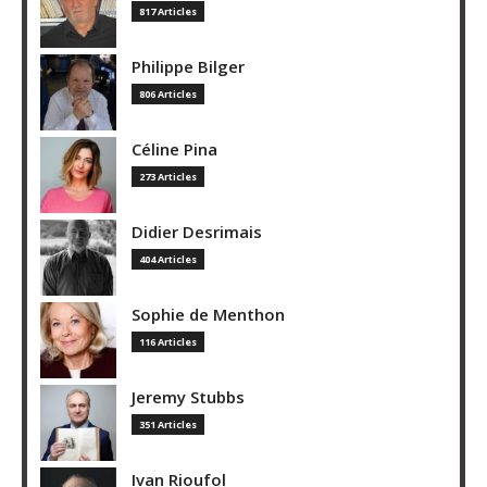
817 Articles
Philippe Bilger
806 Articles
Céline Pina
273 Articles
Didier Desrimais
404 Articles
Sophie de Menthon
116 Articles
Jeremy Stubbs
351 Articles
Ivan Rioufol