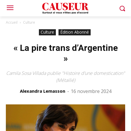
Accueil
Culture
Culture
Édition Abonné
« La pire trans d’Argentine
»
Camila Sosa Villada publie "Histoire d’une domestication"
(Métailié)
Alexandra Lemasson
-
16 novembre 2024