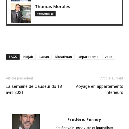
Thomas Morales
1018 Articles
TAGS
hidjab
Lacan
Musulman
séparatisme
voile
Article précédent
Article suivant
La semaine de Causeur du 18
Voyage en appartements
avril 2021
intérieurs
Frédéric Ferney
est écrivain, essayiste et journaliste