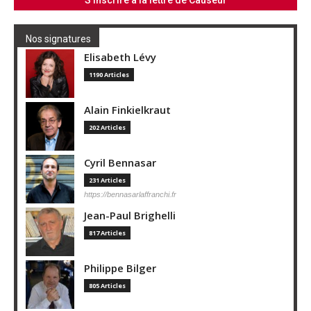
Nos signatures
Elisabeth Lévy
1190 Articles
Alain Finkielkraut
202 Articles
Cyril Bennasar
231 Articles
https://bennasarlaffranchi.fr
Jean-Paul Brighelli
817 Articles
Philippe Bilger
805 Articles