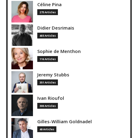
Céline Pina
273 Articles
Didier Desrimais
403 Articles
Sophie de Menthon
116 Articles
Jeremy Stubbs
351 Articles
Ivan Rioufol
300 Articles
Gilles-William Goldnadel
40 Articles