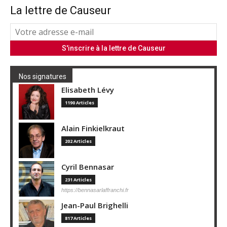
La lettre de Causeur
Nos signatures
Elisabeth Lévy
1190 Articles
Alain Finkielkraut
202 Articles
Cyril Bennasar
231 Articles
https://bennasarlaffranchi.fr
Jean-Paul Brighelli
817 Articles