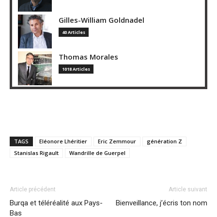
Gilles-William Goldnadel
40 Articles
Thomas Morales
1018 Articles
TAGS
Eléonore Lhéritier
Eric Zemmour
génération Z
Stanislas Rigault
Wandrille de Guerpel
Article précédent
Article suivant
Burqa et téléréalité aux Pays-
Bienveillance, j’écris ton nom
Bas