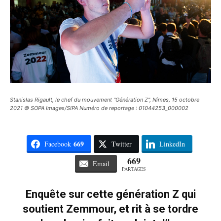
Stanislas Rigault, le chef du mouvement "Génération Z", Nîmes, 15 octobre
2021 © SOPA Images/SIPA Numéro de reportage : 01044253_000002
669
Facebook
Twitter
LinkedIn
669
Email
PARTAGES
Enquête sur cette génération Z qui
soutient Zemmour, et rit à se tordre