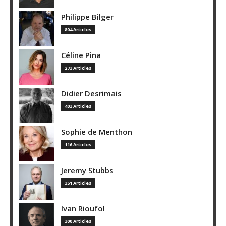
Philippe Bilger
804 Articles
Céline Pina
273 Articles
Didier Desrimais
403 Articles
Sophie de Menthon
116 Articles
Jeremy Stubbs
351 Articles
Ivan Rioufol
300 Articles