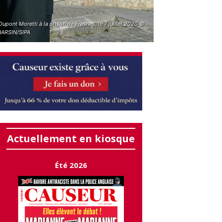
Dupont Moretti à la prison de Fresnes, le 7 juillet 2020 ©
HARSIN/SIPA
Actuellement en kiosque
Été 2026