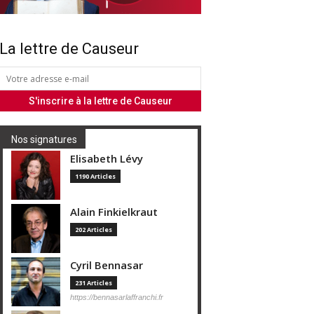
La lettre de Causeur
Nos signatures
Elisabeth Lévy
1190 Articles
Alain Finkielkraut
202 Articles
Cyril Bennasar
231 Articles
https://bennasarlaffranchi.fr