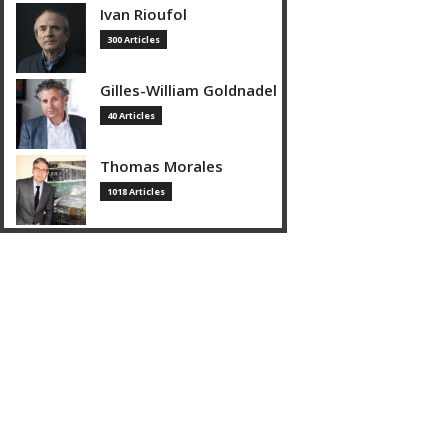
Ivan Rioufol
300 Articles
Gilles-William Goldnadel
40 Articles
Thomas Morales
1018 Articles