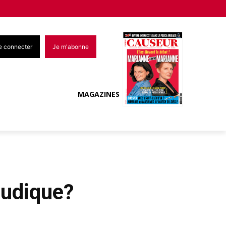
e connecter
Je m'abonne
MAGAZINES
ludique?