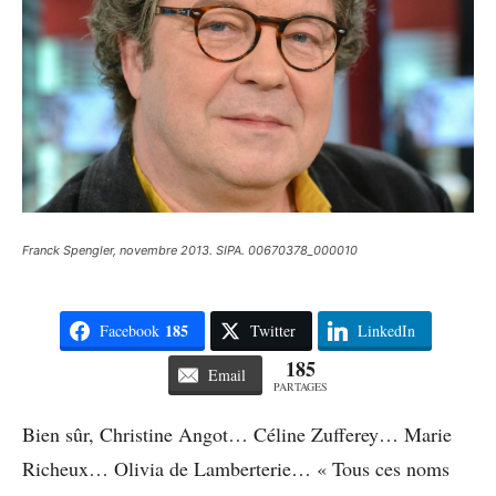
Franck Spengler, novembre 2013. SIPA. 00670378_000010
185
Facebook
Twitter
LinkedIn
185
Email
PARTAGES
Bien sûr, Christine Angot… Céline Zufferey… Marie
Richeux… Olivia de Lamberterie… « Tous ces noms