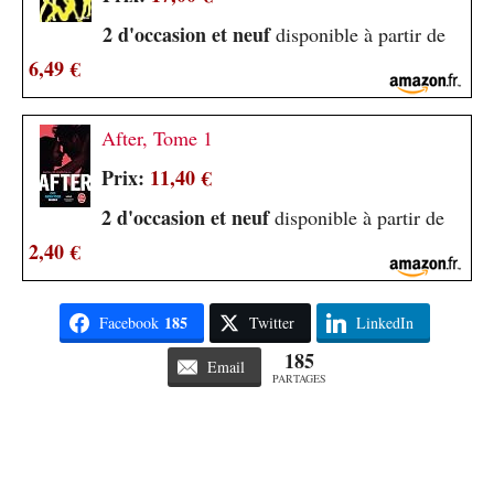
2 d'occasion et neuf
disponible à partir de
6,49 €
After, Tome 1
Prix:
11,40 €
2 d'occasion et neuf
disponible à partir de
2,40 €
185
Facebook
Twitter
LinkedIn
185
Email
PARTAGES