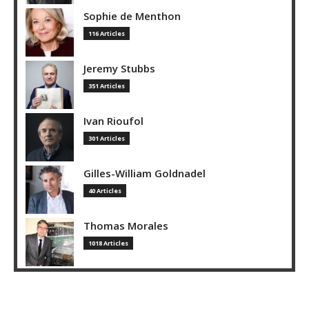
Sophie de Menthon
116 Articles
Jeremy Stubbs
351 Articles
Ivan Rioufol
301 Articles
Gilles-William Goldnadel
40 Articles
Thomas Morales
1018 Articles