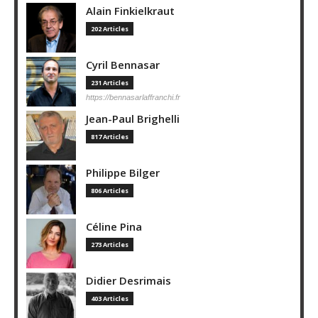
Alain Finkielkraut
202 Articles
Cyril Bennasar
231 Articles
https://bennasarlaffranchi.fr
Jean-Paul Brighelli
817 Articles
Philippe Bilger
806 Articles
Céline Pina
273 Articles
Didier Desrimais
403 Articles