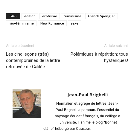
TAGS
édition
érotisme
féminisme
Franck Spengler
néo-féminisme
New Romance
sexe
Article précédent
Article suivant
Les cinq leçons (très)
Polémiques à répétition: tous
contemporaines de la lettre
hystériques!
retrouvée de Galilée
Jean-Paul Brighelli
Normalien et agrégé de lettres, Jean-
Paul Brighelli a parcouru l'essentiel du
paysage éducatif français, du collège à
l'université. Il anime le blog "Bonnet
d'âne" hébergé par Causeur.