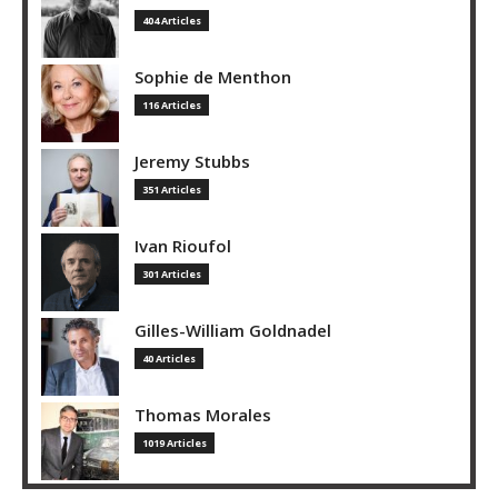
404 Articles
Sophie de Menthon
116 Articles
Jeremy Stubbs
351 Articles
Ivan Rioufol
301 Articles
Gilles-William Goldnadel
40 Articles
Thomas Morales
1019 Articles