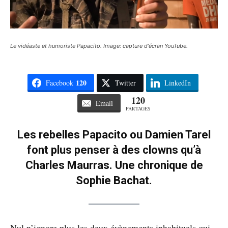
Le vidéaste et humoriste Papacito. Image: capture d'écran YouTube.
120
Facebook
Twitter
LinkedIn
120
Email
PARTAGES
Les rebelles Papacito ou Damien Tarel
font plus penser à des clowns qu’à
Charles Maurras. Une chronique de
Sophie Bachat.
Nul n’ignore plus les deux évènements inhabituels qui