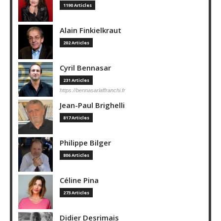
1190 Articles
Alain Finkielkraut
202 Articles
Cyril Bennasar
231 Articles
https://bennasarlaffranchi.fr
Jean-Paul Brighelli
817 Articles
Philippe Bilger
806 Articles
Céline Pina
273 Articles
Didier Desrimais