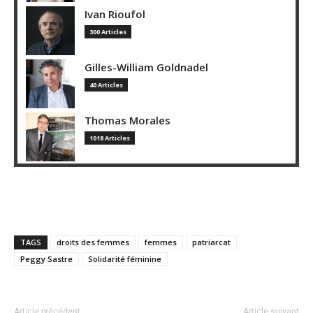
Ivan Rioufol
300 Articles
Gilles-William Goldnadel
40 Articles
Thomas Morales
1018 Articles
TAGS
droits des femmes
femmes
patriarcat
Peggy Sastre
Solidarité féminine
Article précédent
Article suivant