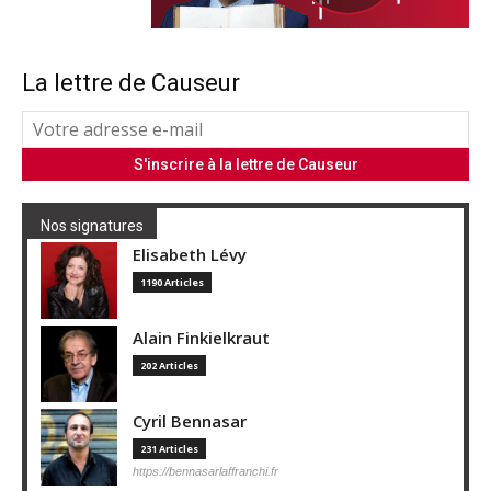
La lettre de Causeur
Nos signatures
Elisabeth Lévy
1190 Articles
Alain Finkielkraut
202 Articles
Cyril Bennasar
231 Articles
https://bennasarlaffranchi.fr