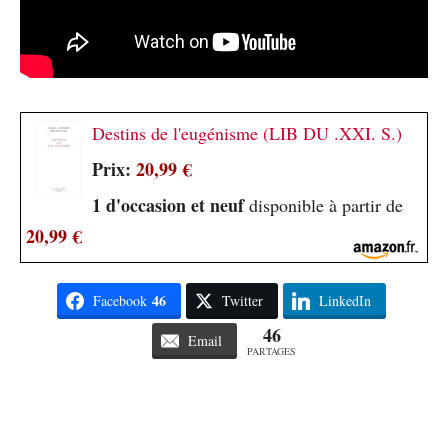
Destins de l'eugénisme (LIB DU .XXI. S.)
Prix:
20,99 €
1 d'occasion et neuf
disponible à partir de
20,99 €
46
Facebook
Twitter
LinkedIn
46
Email
PARTAGES