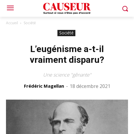
Accueil
Société
Société
L’eugénisme a-t-il
vraiment disparu?
Une science "gênante"
Frédéric Magellan
-
18 décembre 2021