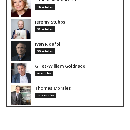
116 Articles
Jeremy Stubbs
351 Articles
Ivan Rioufol
300 Articles
Gilles-William Goldnadel
40 Articles
Thomas Morales
1018 Articles