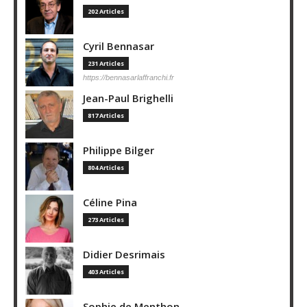
202 Articles
Cyril Bennasar
231 Articles
https://bennasarlaffranchi.fr
Jean-Paul Brighelli
817 Articles
Philippe Bilger
804 Articles
Céline Pina
273 Articles
Didier Desrimais
403 Articles
Sophie de Menthon