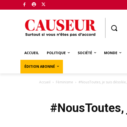
Boutique
ACCUEIL
POLITIQUE
SOCIÉTÉ
MONDE
ÉDITION ABONNÉ
Accueil
Féminisme
#NousToutes, je suis désolée,
#NousToutes, j