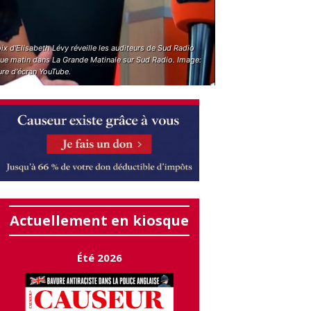
ix d'Elisabeth Lévy réveille les auditeurs de Sud Radio
ue matin dans La Grande Matinale sur Sud Radio. Image:
ure d'écran YouTube.
Actuellement en kiosque
Été 2026