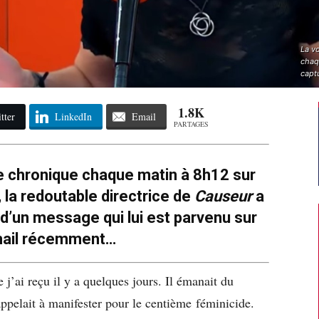
La vo
chaq
capt
1.8K
tter
LinkedIn
Email
PARTAGES
e chronique chaque matin à 8h12 sur
 la redoutable directrice de
Causeur
a
 d’un message qui lui est parvenu sur
ail récemment…
j’ai reçu il y a quelques jours. Il émanait du
pelait à manifester pour le centième féminicide.