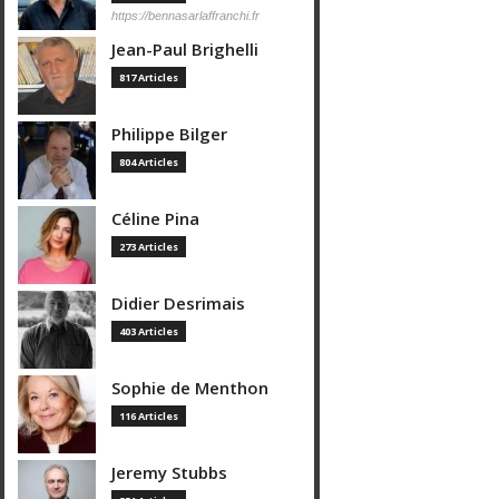
https://bennasarlaffranchi.fr
Jean-Paul Brighelli
817 Articles
Philippe Bilger
804 Articles
Céline Pina
273 Articles
Didier Desrimais
403 Articles
Sophie de Menthon
116 Articles
Jeremy Stubbs