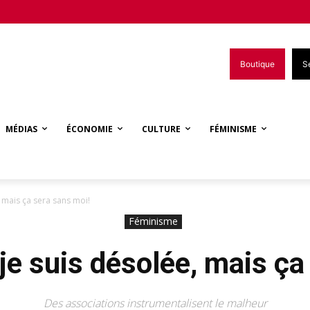
Boutique
S
MÉDIAS
ÉCONOMIE
CULTURE
FÉMINISME
 mais ça sera sans moi!
Féminisme
e suis désolée, mais ça
Des associations instrumentalisent le malheur