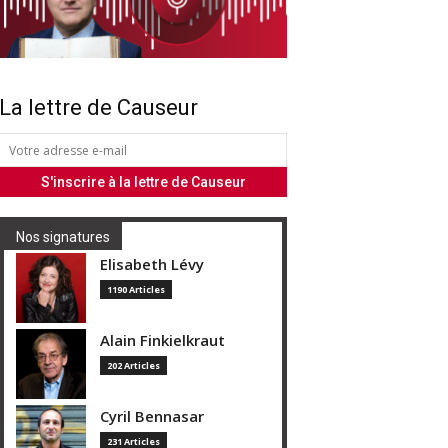
La lettre de Causeur
Nos signatures
Elisabeth Lévy
1190 Articles
Alain Finkielkraut
202 Articles
Cyril Bennasar
231 Articles