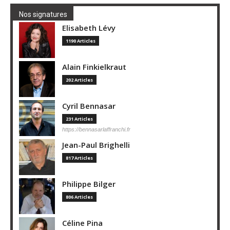
Nos signatures
Elisabeth Lévy
1190 Articles
Alain Finkielkraut
202 Articles
Cyril Bennasar
231 Articles
https://bennasarlaffranchi.fr
Jean-Paul Brighelli
817 Articles
Philippe Bilger
806 Articles
Céline Pina