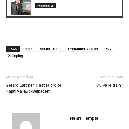
1018 Articles
TAGS
Chine
Donald Trump
Emmanuel Macron
OMC
Xi Jinping
Article précédent
Article suivant
Gérard Larcher, c’est la droite
Où va le train?
Najat Vallaud-Belkacem
Henri Temple