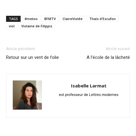
TAGS
#metoo
BFMTV
ClaireViolée
Thaïs d'Escufon
viol
Violaine de Filippis
Article précédent
Article suivant
Retour sur un vent de folie
A l’école de la lâcheté
Isabelle Larmat
est professeur de Lettres modernes