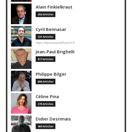
Alain Finkielkraut
202 Articles
Cyril Bennasar
231 Articles
https://bennasarlaffranchi.fr
Jean-Paul Brighelli
817 Articles
Philippe Bilger
806 Articles
Céline Pina
273 Articles
Didier Desrimais
403 Articles