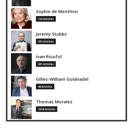
Sophie de Menthon
116 Articles
Jeremy Stubbs
351 Articles
Ivan Rioufol
301 Articles
Gilles-William Goldnadel
40 Articles
Thomas Morales
1018 Articles