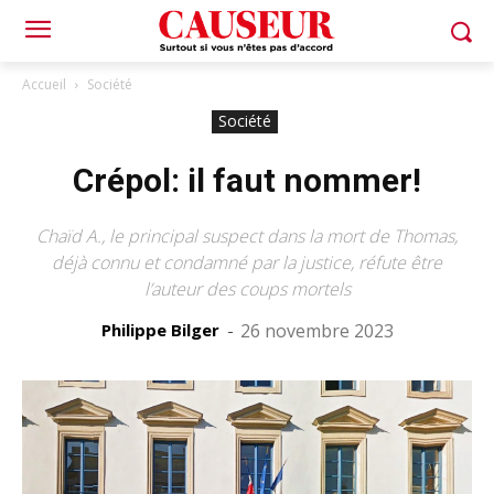
Accueil
Société
Société
Crépol: il faut nommer!
Chaïd A., le principal suspect dans la mort de Thomas,
déjà connu et condamné par la justice, réfute être
l’auteur des coups mortels
Philippe Bilger
-
26 novembre 2023