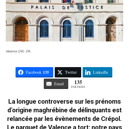
Valence (26). DR.
135
Facebook
Twitter
LinkedIn
135
Email
PARTAGES
La longue controverse sur les prénoms
d’origine maghrébine de délinquants est
relancée par les évènements de Crépol.
Le parquet de Valence a tort: notre pays