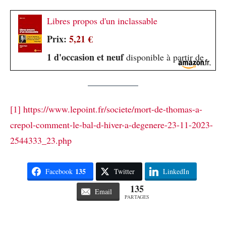
Libres propos d'un inclassable
Prix:
5,21 €
1 d'occasion et neuf
disponible à partir de
[1]
https://www.lepoint.fr/societe/mort-de-thomas-a-
crepol-comment-le-bal-d-hiver-a-degenere-23-11-2023-
2544333_23.php
135
Facebook
Twitter
LinkedIn
135
Email
PARTAGES