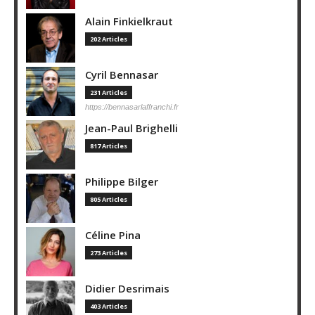
Alain Finkielkraut
202 Articles
Cyril Bennasar
231 Articles
https://bennasarlaffranchi.fr
Jean-Paul Brighelli
817 Articles
Philippe Bilger
805 Articles
Céline Pina
273 Articles
Didier Desrimais
403 Articles