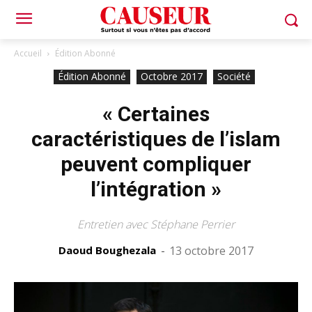
Accueil
Édition Abonné
Édition Abonné
Octobre 2017
Société
« Certaines
caractéristiques de l’islam
peuvent compliquer
l’intégration »
Entretien avec Stéphane Perrier
Daoud Boughezala
-
13 octobre 2017