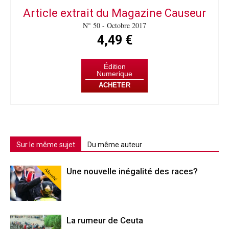
Article extrait du Magazine Causeur
N° 50 - Octobre 2017
4,49 €
Édition
Numerique
ACHETER
Sur le même sujet
Du même auteur
Abonné
Une nouvelle inégalité des races?
La rumeur de Ceuta