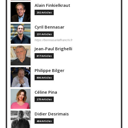
Alain Finkielkraut
202 Articles
Cyril Bennasar
231 Articles
https://bennasarlaffranchi.fr
Jean-Paul Brighelli
817 Articles
Philippe Bilger
806 Articles
Céline Pina
273 Articles
Didier Desrimais
404 Articles