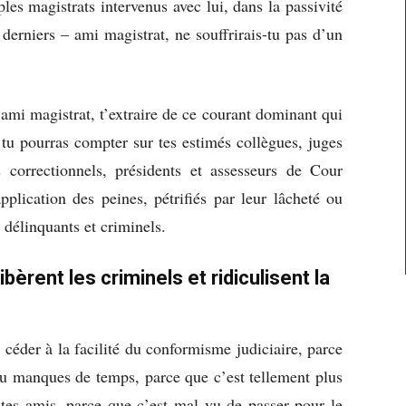
les magistrats intervenus avec lui, dans la passivité
s derniers – ami magistrat, ne souffrirais-tu pas d’un
ami magistrat, t’extraire de ce courant dominant qui
, tu pourras compter sur tes estimés collègues, juges
s correctionnels, présidents et assesseurs de Cour
pplication des peines, pétrifiés par leur lâcheté ou
r délinquants et criminels.
bèrent les criminels et ridiculisent la
ar céder à la facilité du conformisme judiciaire, parce
 tu manques de temps, parce que c’est tellement plus
 tes amis, parce que c’est mal vu de passer pour le