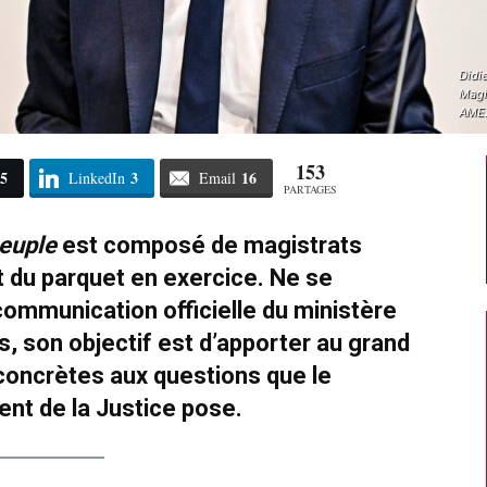
Didie
Magi
AMEZ
153
5
3
16
LinkedIn
Email
PARTAGES
peuple
est composé de magistrats
et du parquet en exercice. Ne se
communication officielle du ministère
s, son objectif est d’apporter au grand
concrètes aux questions que le
nt de la Justice pose.