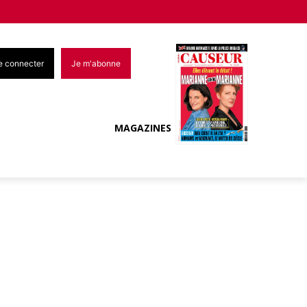
e connecter
Je m'abonne
MAGAZINES