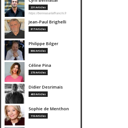
Cyril Bennasar
231 Articles
https://bennasarlaffranchi.fr
Jean-Paul Brighelli
817 Articles
Philippe Bilger
806 Articles
Céline Pina
273 Articles
Didier Desrimais
403 Articles
Sophie de Menthon
116 Articles