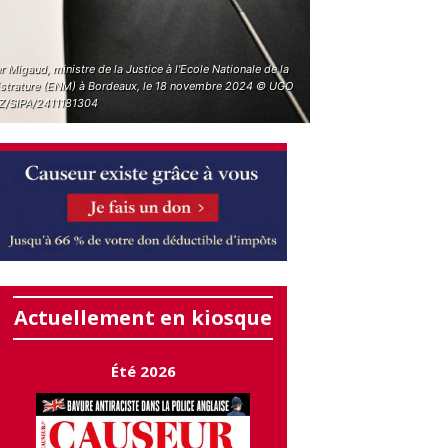
r Migaud, ministre de la Justice à l'Ecole Nationale de la
strature (ENM) à Bordeaux, le 18 novembre 2024 © UGO
/SIPA/2411181304
Actuellement en kiosque
Été 2026