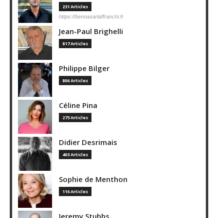
231 Articles
https://bennasarlaffranchi.fr
Jean-Paul Brighelli
817 Articles
Philippe Bilger
806 Articles
Céline Pina
273 Articles
Didier Desrimais
403 Articles
Sophie de Menthon
116 Articles
Jeremy Stubbs