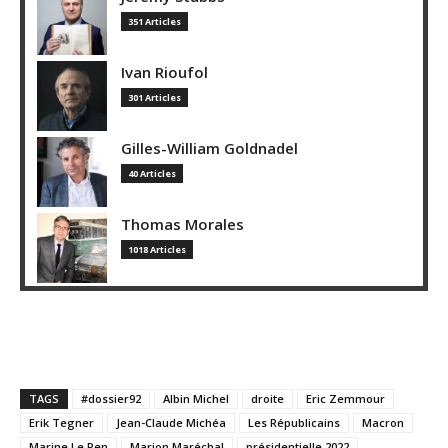
351 Articles
Ivan Rioufol
301 Articles
Gilles-William Goldnadel
40 Articles
Thomas Morales
1018 Articles
TAGS
#dossier92
Albin Michel
droite
Eric Zemmour
Erik Tegner
Jean-Claude Michéa
Les Républicains
Macron
Marine Le Pen
Marion Maréchal
présidentielle 2022