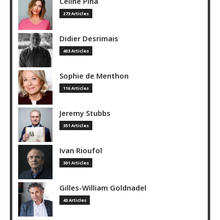
Céline Pina
273 Articles
Didier Desrimais
403 Articles
Sophie de Menthon
116 Articles
Jeremy Stubbs
351 Articles
Ivan Rioufol
301 Articles
Gilles-William Goldnadel
40 Articles