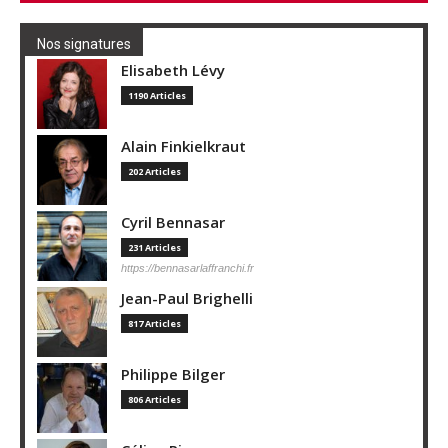
Nos signatures
Elisabeth Lévy
1190 Articles
Alain Finkielkraut
202 Articles
Cyril Bennasar
231 Articles
https://bennasarlaffranchi.fr
Jean-Paul Brighelli
817 Articles
Philippe Bilger
806 Articles