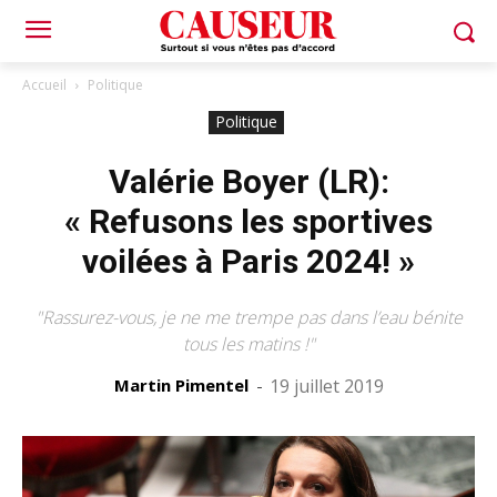
Accueil
Politique
Politique
Valérie Boyer (LR):
« Refusons les sportives
voilées à Paris 2024! »
"Rassurez-vous, je ne me trempe pas dans l’eau bénite
tous les matins !"
Martin Pimentel
-
19 juillet 2019