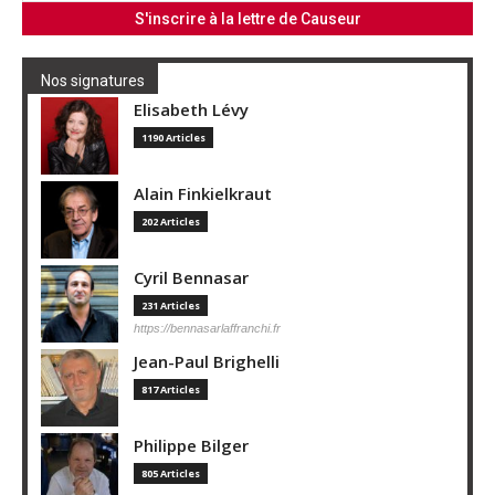
Nos signatures
Elisabeth Lévy
1190 Articles
Alain Finkielkraut
202 Articles
Cyril Bennasar
231 Articles
https://bennasarlaffranchi.fr
Jean-Paul Brighelli
817 Articles
Philippe Bilger
805 Articles