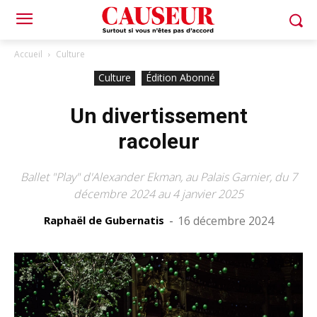
Accueil
Culture
Culture
Édition Abonné
Un divertissement
racoleur
Ballet "Play" d'Alexander Ekman, au Palais Garnier, du 7
décembre 2024 au 4 janvier 2025
Raphaël de Gubernatis
-
16 décembre 2024