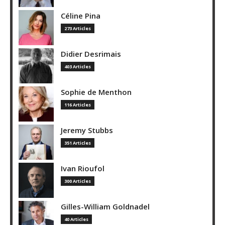
Céline Pina
273 Articles
Didier Desrimais
403 Articles
Sophie de Menthon
116 Articles
Jeremy Stubbs
351 Articles
Ivan Rioufol
300 Articles
Gilles-William Goldnadel
40 Articles