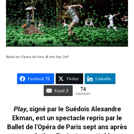
Ballet de l'Opéra de Paris © Ann Ray OnP
72
Facebook
Twitter
LinkedIn
74
2
Email
PARTAGES
Play
, signé par le Suédois Alexandre
Ekman, est un spectacle repris par le
Ballet de l’Opéra de Paris sept ans après