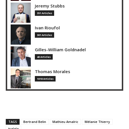
Jeremy Stubbs
351 Articles
Ivan Rioufol
301 Articles
Gilles-William Goldnadel
40 Articles
Thomas Morales
1018 Articles
TAGS
Bertrand Belin
Mathieu Amalric
Mélanie Thierry
tralala