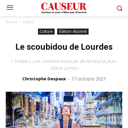
Accueil
Culture
Culture
Édition Abonné
Le scoubidou de Lourdes
« Tralala », une comédie musicale de Arnaud et Jean-
Marie Larrieu
Christophe Despaux
-
17 octobre 2021