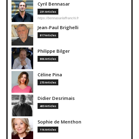
Cyril Bennasar
231 Articles
https://bennasarlaffranchi.fr
Jean-Paul Brighelli
817 Articles
Philippe Bilger
806 Articles
Céline Pina
273 Articles
Didier Desrimais
403 Articles
Sophie de Menthon
116 Articles