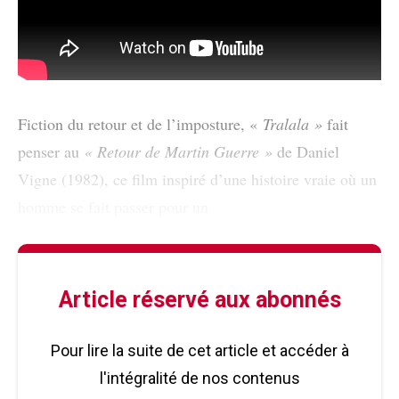
Fiction du retour et de l’imposture, «
Tralala »
fait
penser au
« Retour de Martin Guerre »
de Daniel
Vigne (1982), ce film inspiré d’une histoire vraie où un
homme se fait passer pour un
Article réservé aux abonnés
Pour lire la suite de cet article et accéder à
l'intégralité de nos contenus