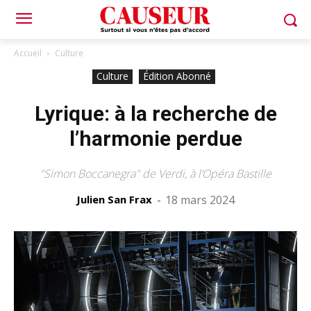
Accueil
Culture
Culture
Édition Abonné
Lyrique: à la recherche de
l’harmonie perdue
"Simon Boccanegra" de Verdi, à l’Opéra Bastille
Julien San Frax
-
18 mars 2024