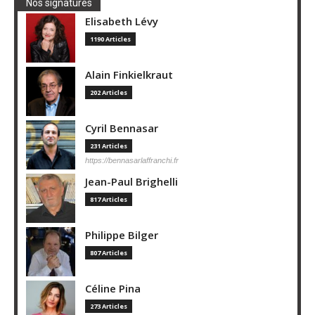
Nos signatures
Elisabeth Lévy
1190 Articles
Alain Finkielkraut
202 Articles
Cyril Bennasar
231 Articles
https://bennasarlaffranchi.fr
Jean-Paul Brighelli
817 Articles
Philippe Bilger
807 Articles
Céline Pina
273 Articles