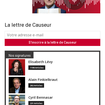
La lettre de Causeur
Nos signatures
Elisabeth Lévy
1190 Articles
Alain Finkielkraut
202 Articles
Cyril Bennasar
231 Articles