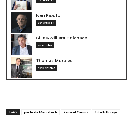
351 Articles
Ivan Rioufol
301 Articles
Gilles-William Goldnadel
40 Articles
Thomas Morales
1018 Articles
TAGS
pacte de Marrakech
Renaud Camus
Sibeth Ndiaye