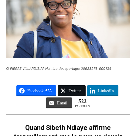
© PIERRE VILLARD/SIPA Numéro de reportage: 00923276_000134
522
Facebook
Twitter
LinkedIn
522
Email
PARTAGES
Quand Sibeth Ndiaye affirme