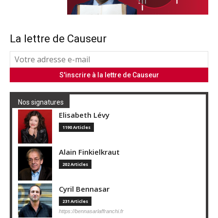
La lettre de Causeur
Nos signatures
Elisabeth Lévy
1190 Articles
Alain Finkielkraut
202 Articles
Cyril Bennasar
231 Articles
https://bennasarlaffranchi.fr