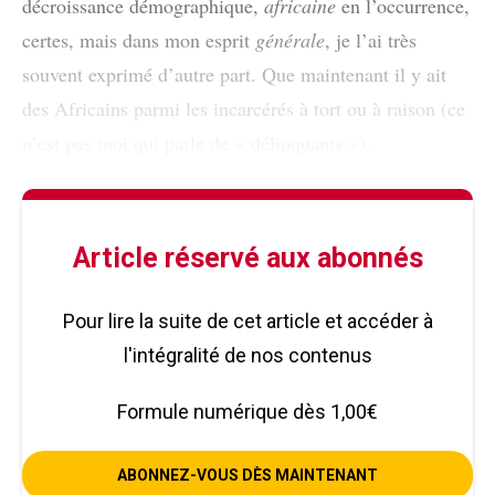
décroissance démographique,
africaine
en l’occurrence,
certes, mais dans mon esprit
générale
, je l’ai très
souvent exprimé d’autre part. Que maintenant il y ait
des Africains parmi les incarcérés à tort ou à raison (ce
n’est pas moi qui parle de « délinquants »),
Article réservé aux abonnés
Pour lire la suite de cet article et accéder à
l'intégralité de nos contenus
Formule numérique dès 1,00€
ABONNEZ-VOUS DÈS MAINTENANT