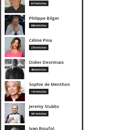
817 Articles
Philippe Bilger
806 Articles
Céline Pina
273 Articles
Didier Desrimais
404 Articles
Sophie de Menthon
116 Articles
Jeremy Stubbs
351 Articles
Ivan Rioufol