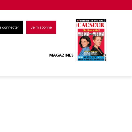
e connecter
Je m'abonne
MAGAZINES