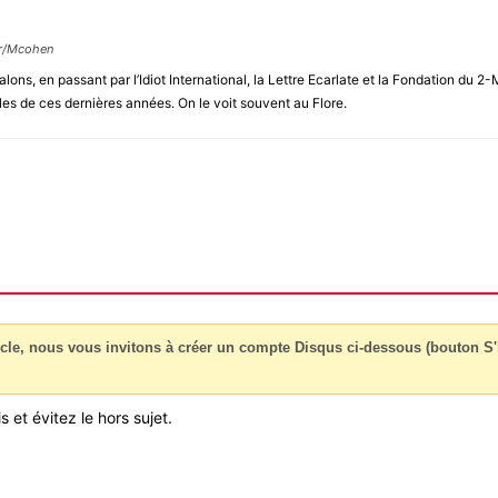
ur/Mcohen
alons, en passant par l’Idiot International, la Lettre Ecarlate et la Fondation d
les de ces dernières années. On le voit souvent au Flore.
cle, nous vous invitons à créer un compte Disqus ci-dessous (bouton S'i
 et évitez le hors sujet.