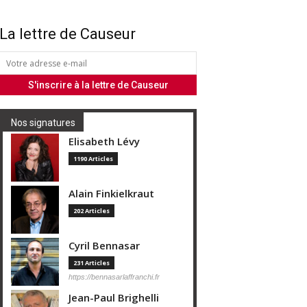
La lettre de Causeur
Nos signatures
Elisabeth Lévy
1190 Articles
Alain Finkielkraut
202 Articles
Cyril Bennasar
231 Articles
https://bennasarlaffranchi.fr
Jean-Paul Brighelli