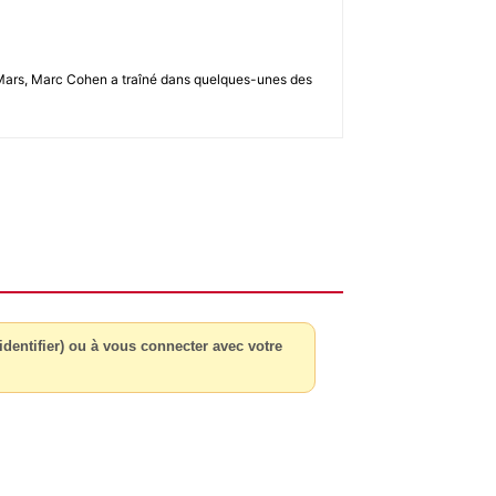
u 2-Mars, Marc Cohen a traîné dans quelques-unes des
dentifier) ou à vous connecter avec votre