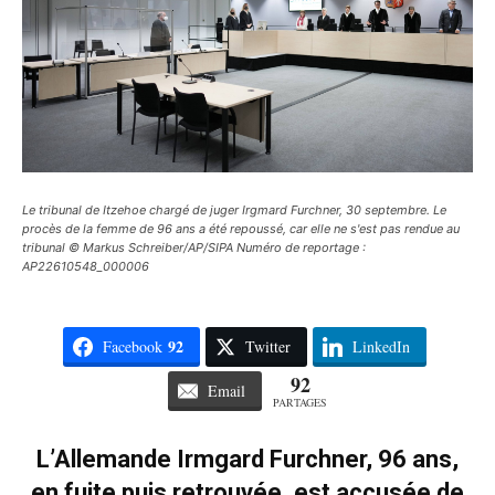
Le tribunal de Itzehoe chargé de juger Irgmard Furchner, 30 septembre. Le
procès de la femme de 96 ans a été repoussé, car elle ne s'est pas rendue au
tribunal © Markus Schreiber/AP/SIPA Numéro de reportage :
AP22610548_000006
92
Facebook
Twitter
LinkedIn
92
Email
PARTAGES
L’Allemande Irmgard Furchner, 96 ans,
en fuite puis retrouvée, est accusée de