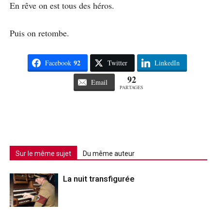
En rêve on est tous des héros.
Puis on retombe.
92
Facebook
Twitter
LinkedIn
92
Email
PARTAGES
Sur le même sujet
Du même auteur
La nuit transfigurée