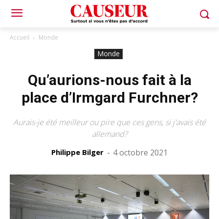
Accueil
Monde
Monde
Qu’aurions-nous fait à la
place d’Irmgard Furchner?
Aurais-je été meilleur ou pire que ces gens, si j'avais été
allemand?
Philippe Bilger
-
4 octobre 2021