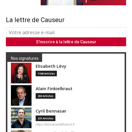
La lettre de Causeur
Nos signatures
Elisabeth Lévy
1190 Articles
Alain Finkielkraut
202 Articles
Cyril Bennasar
231 Articles
https://bennasarlaffranchi.fr