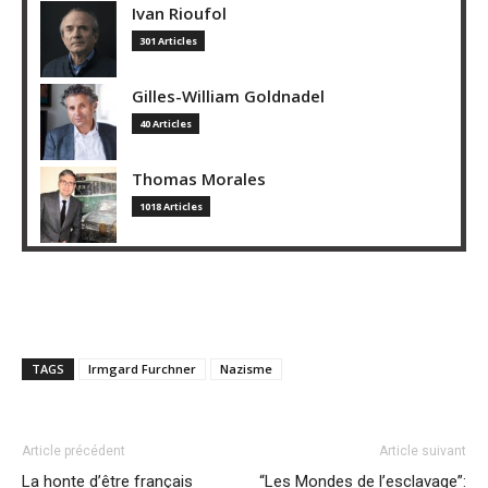
Ivan Rioufol
301 Articles
Gilles-William Goldnadel
40 Articles
Thomas Morales
1018 Articles
TAGS
Irmgard Furchner
Nazisme
Article précédent
Article suivant
La honte d’être français
“Les Mondes de l’esclavage”: